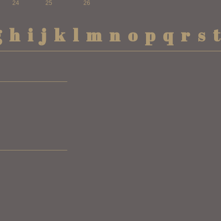
24
25
26
g
h
i
j
k
l
m
n
o
p
q
r
s
t
____________________
____________________