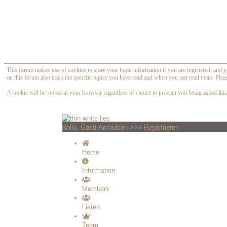
This forum makes use of cookies to store your login information if you are registered, and y
on this forum also track the specific topics you have read and when you last read them. Plea
A cookie will be stored in your browser regardless of choice to prevent you being asked this 
Hallo, Gast!
Anmelden
>>>
Registrieren
Home
Information
Members
Listen
Team