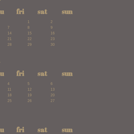
hu
fri
sat
sun
1
2
7
8
9
14
15
16
21
22
23
28
29
30
1
hu
fri
sat
sun
4
5
6
11
12
13
18
19
20
25
26
27
hu
fri
sat
sun