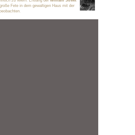
nnoch zu feiern. Entlang der
William Street
 große Fete in dem gewaltigen Haus mit der
 beobachten.