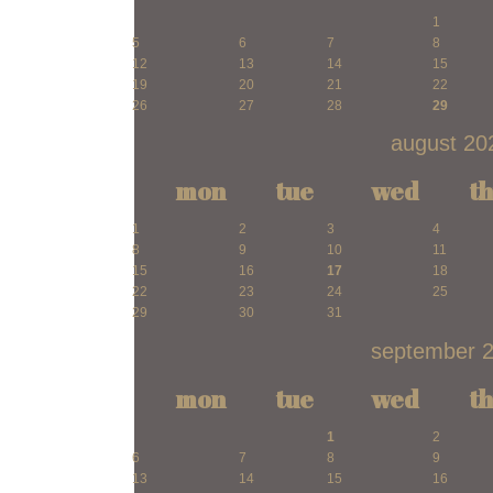
1
5
6
7
8
12
13
14
15
19
20
21
22
26
27
28
29
august 20
mon
tue
wed
t
1
2
3
4
8
9
10
11
15
16
17
18
22
23
24
25
29
30
31
september 
mon
tue
wed
t
1
2
6
7
8
9
13
14
15
16