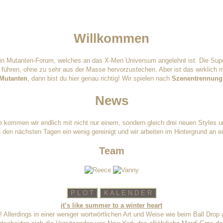
Willkommen
ein Mutanten-Forum, welches an das X-Men Universum angelehnt ist. Die Sup
führen, ohne zu sehr aus der Masse hervorzustechen. Aber ist das wirklich m
 Mutanten
, dann bist du hier genau richtig! Wir spielen nach
Szenentrennung
News
kommen wir endlich mit nicht nur einem, sondern gleich drei neuen Styles um
 den nächsten Tagen ein wenig gereinigt und wir arbeiten im Hintergrund an e
Team
P L O T
K A L E N D E R
it’s like summer to a winter heart
 Allerdings in einer weniger wortwörtlichen Art und Weise wie beim Ball Drop 