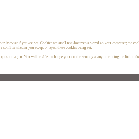
our last visit if you are not. Cookies are small text documents stored on your computer; the coo
se confirm whether you accept or reject these cookies being set.
question again. You will be able to change your cookie settings at any time using the link in the