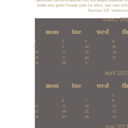
häufenden Demonstrationen von und gegen Mutanten ents
findet eine große Parade statt mit allem, was man sic
Nummer 150. Insbesonde
maerz 20
mon
tue
wed
t
1
2
3
4
8
9
10
11
15
16
17
18
22
23
24
25
29
30
31
april 202
mon
tue
wed
t
1
5
6
7
8
12
13
14
15
19
20
21
22
26
27
28
29
mai 202