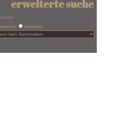
erweiterte suche
ren nach
fsteigend
absteigend