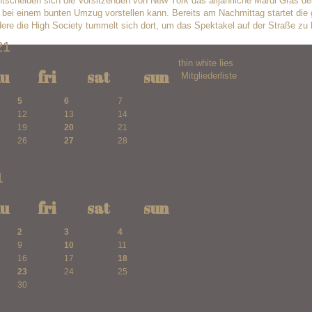
cheiden sich die Vorsitzenden von New York das alljährliche Mardi Gras de
h bei einem bunten Umzug vorstellen kann. Bereits am Nachmittag startet die
re die High Society tummelt sich dort, um das Spektakel auf der Straße zu
21
thin white lies
hu
fri
sat
sun
Mitgliederliste
5
6
7
12
13
14
19
20
21
26
27
28
1
hu
fri
sat
sun
2
3
4
9
10
11
16
17
18
23
24
25
30
1