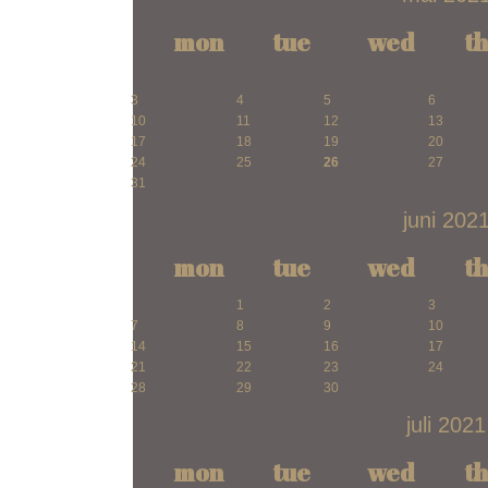
mon
tue
wed
t
3
4
5
6
10
11
12
13
17
18
19
20
24
25
26
27
31
juni 202
mon
tue
wed
t
1
2
3
7
8
9
10
14
15
16
17
21
22
23
24
28
29
30
juli 2021
mon
tue
wed
t