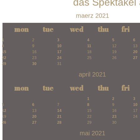
das Spektakel 
maerz 2021
mon
tue
wed
thu
fri
1
2
3
4
5
6
8
9
10
11
12
13
15
16
17
18
19
20
22
23
24
25
26
27
29
30
31
april 2021
mon
tue
wed
thu
fri
1
2
3
5
6
7
8
9
10
12
13
14
15
16
17
19
20
21
22
23
24
26
27
28
29
30
mai 2021