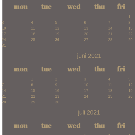
mon
tue
wed
thu
fri
1
3
4
5
6
7
8
10
11
12
13
14
15
17
18
19
20
21
22
24
25
26
27
28
29
31
juni 2021
mon
tue
wed
thu
fri
1
2
3
4
5
7
8
9
10
11
12
14
15
16
17
18
19
21
22
23
24
25
26
28
29
30
juli 2021
mon
tue
wed
thu
fri