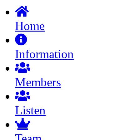
Home
Information
Members
Listen
Team