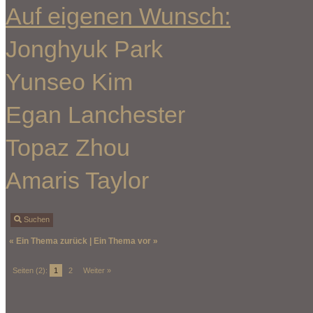
Auf eigenen Wunsch:
Jonghyuk Park
Yunseo Kim
Egan Lanchester
Topaz Zhou
Amaris Taylor
Suchen
«
Ein Thema zurück
|
Ein Thema vor
»
Seiten (2):
1
2
Weiter »