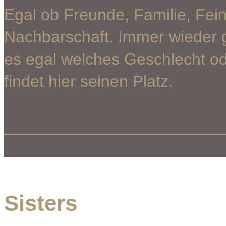
Egal ob Freunde, Familie, Fein
Nachbarschaft. Immer wieder g
es egal welches Geschlecht od
findet hier seinen Platz.
Sisters