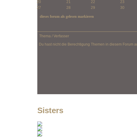
20
21
22
23
27
28
29
30
dieses forum als gelesen markieren
Thema
/
Verfasser
Du hast nicht die Berechtigung Themen in diesem Forum 
Sisters