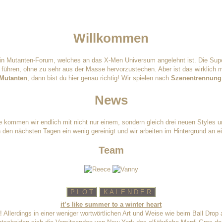
Willkommen
ein Mutanten-Forum, welches an das X-Men Universum angelehnt ist. Die Sup
führen, ohne zu sehr aus der Masse hervorzustechen. Aber ist das wirklich m
 Mutanten
, dann bist du hier genau richtig! Wir spielen nach
Szenentrennung
News
kommen wir endlich mit nicht nur einem, sondern gleich drei neuen Styles um
 den nächsten Tagen ein wenig gereinigt und wir arbeiten im Hintergrund an e
Team
P L O T
K A L E N D E R
it’s like summer to a winter heart
 Allerdings in einer weniger wortwörtlichen Art und Weise wie beim Ball Drop 