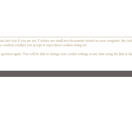
our last visit if you are not. Cookies are small text documents stored on your computer; the coo
se confirm whether you accept or reject these cookies being set.
question again. You will be able to change your cookie settings at any time using the link in the