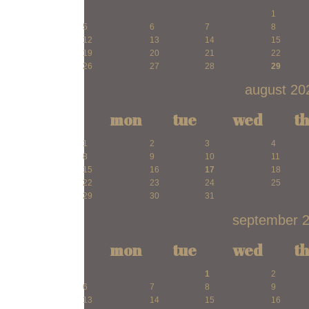
1
5
6
7
8
12
13
14
15
19
20
21
22
26
27
28
29
august 20
mon
tue
wed
t
1
2
3
4
8
9
10
11
15
16
17
18
22
23
24
25
29
30
31
september 
mon
tue
wed
t
1
2
6
7
8
9
13
14
15
16