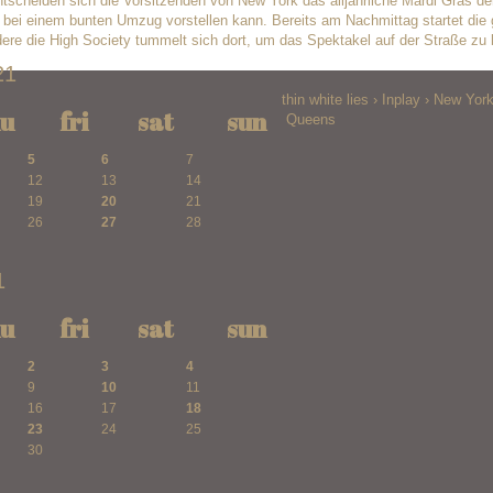
cheiden sich die Vorsitzenden von New York das alljährliche Mardi Gras de
h bei einem bunten Umzug vorstellen kann. Bereits am Nachmittag startet die
re die High Society tummelt sich dort, um das Spektakel auf der Straße zu
21
thin white lies
›
Inplay
›
New Yor
hu
fri
sat
sun
Queens
5
6
7
12
13
14
19
20
21
26
27
28
1
hu
fri
sat
sun
2
3
4
9
10
11
16
17
18
23
24
25
30
1