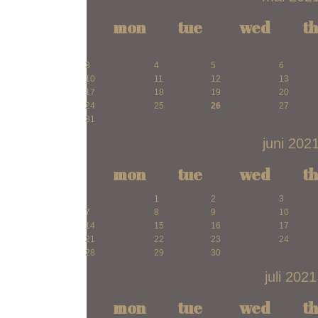
mon
tue
wed
t
3
4
5
6
10
11
12
13
17
18
19
20
24
25
26
27
31
juni 202
mon
tue
wed
t
1
2
3
7
8
9
10
14
15
16
17
21
22
23
24
28
29
30
juli 2021
mon
tue
wed
t