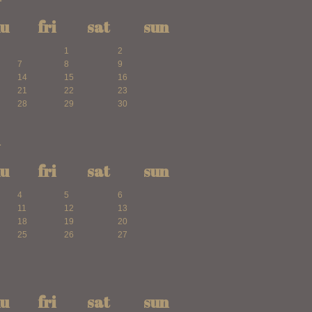
hu
fri
sat
sun
1
2
7
8
9
14
15
16
21
22
23
28
29
30
1
hu
fri
sat
sun
4
5
6
11
12
13
18
19
20
25
26
27
hu
fri
sat
sun