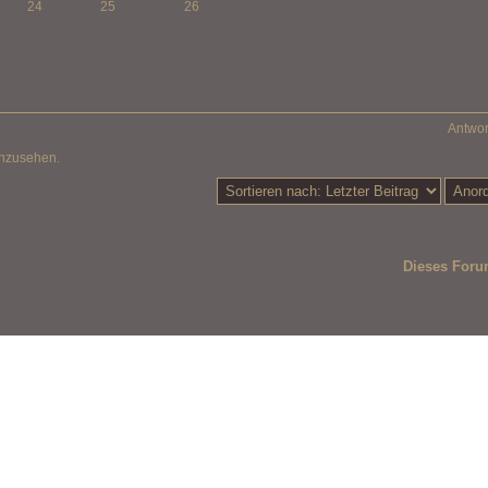
24
25
26
Antwor
anzusehen.
Dieses Foru