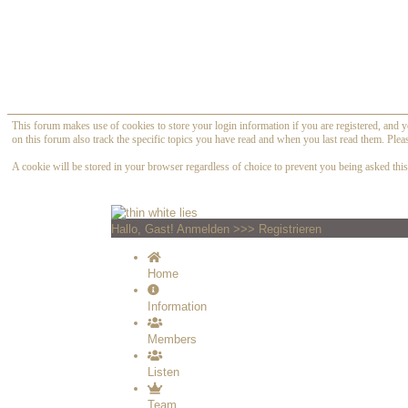
This forum makes use of cookies to store your login information if you are registered, and y
on this forum also track the specific topics you have read and when you last read them. Plea
A cookie will be stored in your browser regardless of choice to prevent you being asked this 
Hallo, Gast!
Anmelden
>>>
Registrieren
Home
Information
Members
Listen
Team