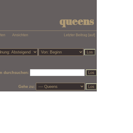
queens
ten
Ansichten
Letzter Beitrag
[
auf
]
m durchsuchen:
Gehe zu: