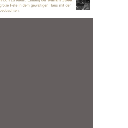
nnoch zu feiern. Entlang der
William Street
 große Fete in dem gewaltigen Haus mit der
 beobachten.
k