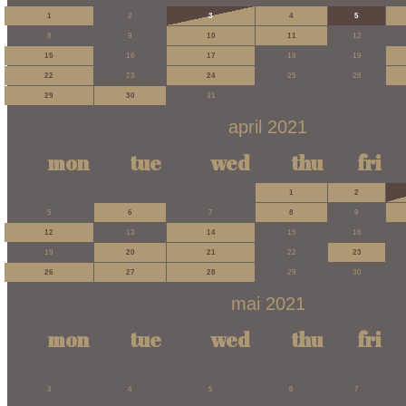
1
2
3
4
5
8
9
10
11
12
15
16
17
18
19
22
23
24
25
26
29
30
31
april 2021
mon
tue
wed
thu
fri
1
2
5
6
7
8
9
12
13
14
15
16
19
20
21
22
23
26
27
28
29
30
mai 2021
mon
tue
wed
thu
fri
3
4
5
6
7