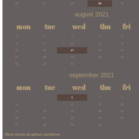
26
27
28
29
30
august 2021
mon
tue
wed
thu
fri
1
2
3
4
5
8
9
10
11
12
15
16
17
18
19
22
23
24
25
26
29
30
31
september 2021
mon
tue
wed
thu
fri
1
2
3
6
7
8
9
10
13
14
15
16
17
20
21
22
23
24
27
28
29
30
dieses forum als gelesen markieren