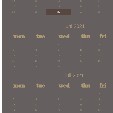
10
11
12
13
14
17
18
19
20
21
24
25
26
27
28
31
juni 2021
mon
tue
wed
thu
fri
1
2
3
4
7
8
9
10
11
14
15
16
17
18
21
22
23
24
25
28
29
30
juli 2021
mon
tue
wed
thu
fri
1
2
5
6
7
8
9
12
13
14
15
16
19
20
21
22
23