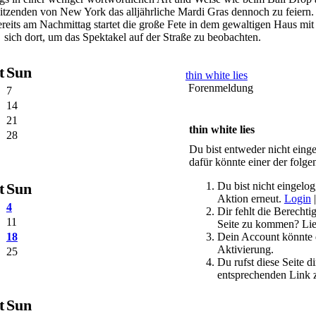
tzenden von New York das alljährliche Mardi Gras dennoch zu feiern.
reits am Nachmittag startet die große Fete in dem gewaltigen Haus m
sich dort, um das Spektakel auf der Straße zu beobachten.
t
Sun
thin white lies
Forenmeldung
7
14
21
thin white lies
28
Du bist entweder nicht einge
dafür könnte einer der folge
t
Sun
Du bist nicht eingelog
Aktion erneut.
Login
4
Dir fehlt die Berechti
11
Seite zu kommen? Lies
18
Dein Account könnte d
Aktivierung.
25
Du rufst diese Seite d
entsprechenden Link 
t
Sun