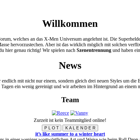
Willkommen
Forum, welches an das X-Men Universum angelehnt ist. Die Superheld
Masse hervorzustechen. Aber ist das wirklich möglich mit solchen verf
 du hier genau richtig! Wir spielen nach
Szenentrennung
und haben ei
News
ndlich mit nicht nur einem, sondern gleich drei neuen Styles um die E
Tagen ein wenig gereinigt und wir arbeiten im Hintergrund an einem n
Team
Zurzeit ist kein Teammitglied online!
P L O T
K A L E N D E R
it’s like summer to a winter heart
ngs in einer weniger wortwörtlichen Art und Weise wie beim Ball Drop 