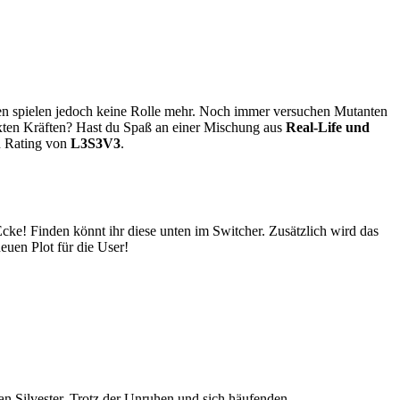
en spielen jedoch keine Rolle mehr. Noch immer versuchen Mutanten
lixten Kräften? Hast du Spaß an einer Mischung aus
Real-Life und
n Rating von
L3S3V3
.
cke! Finden könnt ihr diese unten im Switcher. Zusätzlich wird das
euen Plot für die User!
an Silvester. Trotz der Unruhen und sich häufenden