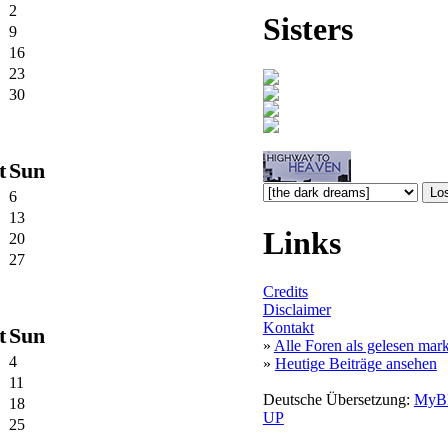
2
Sisters
9
16
23
30
t
Sun
6
13
Links
20
27
Credits
Disclaimer
Kontakt
t
Sun
»
Alle Foren als gelesen mar
4
»
Heutige Beiträge ansehen
11
Deutsche Übersetzung:
MyB
18
UP
25