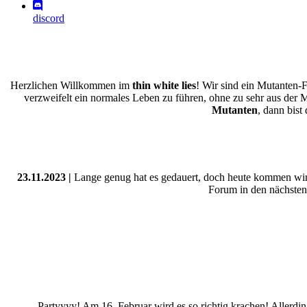
discord
Herzlichen Willkommen im
thin white lies
! Wir sind ein Mutanten-
verzweifelt ein normales Leben zu führen, ohne zu sehr aus der 
Mutanten
, dann bist
23.11.2023 |
Lange genug hat es gedauert, doch heute kommen wir e
Forum in den nächsten 
Partyyyy! Am 16. Februar wird es so richtig krachen! Allerdi