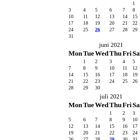
1
3
4
5
6
7
8
10
11
12
13
14
15
17
18
19
20
21
22
24
25
26
27
28
29
31
juni 2021
Mon
Tue
Wed
Thu
Fri
Sa
1
2
3
4
5
7
8
9
10
11
12
14
15
16
17
18
19
21
22
23
24
25
26
28
29
30
juli 2021
Mon
Tue
Wed
Thu
Fri
Sa
1
2
3
5
6
7
8
9
10
12
13
14
15
16
17
19
20
21
22
23
24
26
27
28
29
30
31