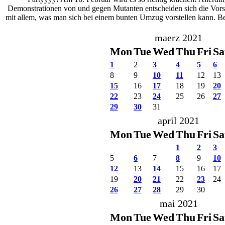
Demonstrationen von und gegen Mutanten entscheiden sich die Vorsi
mit allem, was man sich bei einem bunten Umzug vorstellen kann. Be
maerz 2021
Mon
Tue
Wed
Thu
Fri
Sa
1
2
3
4
5
6
8
9
10
11
12
13
15
16
17
18
19
20
22
23
24
25
26
27
29
30
31
april 2021
Mon
Tue
Wed
Thu
Fri
Sa
1
2
3
5
6
7
8
9
10
12
13
14
15
16
17
19
20
21
22
23
24
26
27
28
29
30
mai 2021
Mon
Tue
Wed
Thu
Fri
Sa