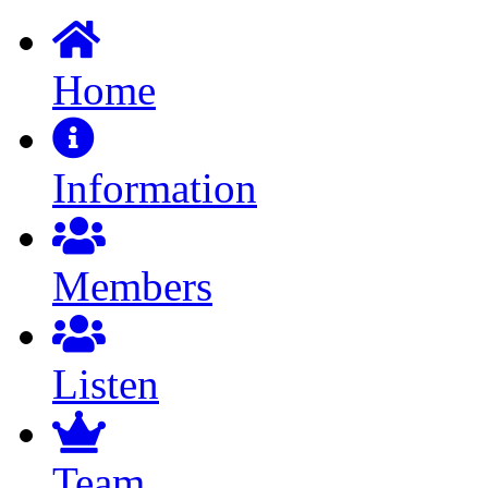
Home
Information
Members
Listen
Team