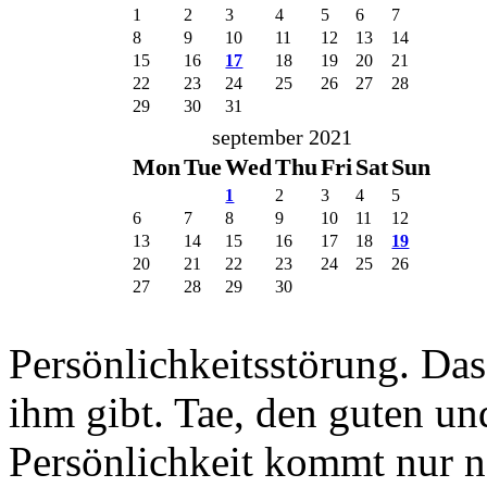
1
2
3
4
5
6
7
8
9
10
11
12
13
14
15
16
17
18
19
20
21
22
23
24
25
26
27
28
29
30
31
september 2021
Mon
Tue
Wed
Thu
Fri
Sat
Sun
1
2
3
4
5
6
7
8
9
10
11
12
13
14
15
16
17
18
19
20
21
22
23
24
25
26
27
28
29
30
Persönlichkeitsstörung. Das
ihm gibt. Tae, den guten un
Persönlichkeit kommt nur n