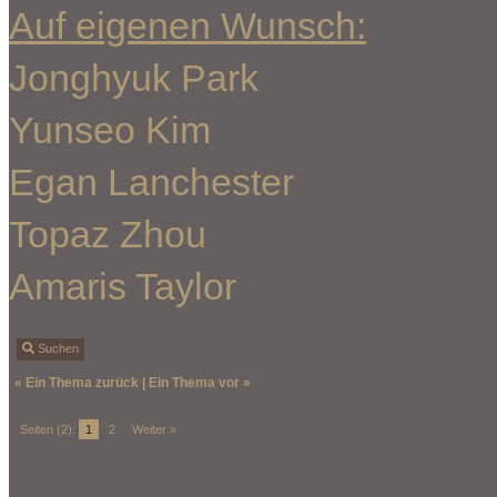
Auf eigenen Wunsch:
Jonghyuk Park
Yunseo Kim
Egan Lanchester
Topaz Zhou
Amaris Taylor
Suchen
«
Ein Thema zurück
|
Ein Thema vor
»
Seiten (2):
1
2
Weiter »